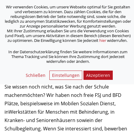
Wir verwenden Cookies, um unsere Webseite optimal für Sie gestalten
ASB Bonn/Rhein-Sieg/Eifel e.V.
und verbessern zu können. Dazu zählen Cookies, die für den
bewegt Menschen
reibungslosen Betrieb der Seite notwendig sind, sowie solche, die
lediglich zu anonymen Statistikzwecken, für Komforteinstellungen oder
zur Anzeige personalisierter Werbung genutzt werden.
Mit Ihrer Zustimmung erlauben Sie uns die Verwendung von Cookies
/
/
Home
Aktuelles
Infoveranstaltungen zu FSJ und BFD
(und Pixel), um unsere Aktivitäten in diesem Bereich (diesen Bereichen)
zu optimieren. Die Einwilligung können Sie jederzeit
hier
widerrufen.
Infoveranstaltungen zu FSJ und
In der Datenschutzerklärung finden Sie weitere Informationen zum
Thema Tracking und Sie können Ihre Zustimmung dort jederzeit
BFD
widerrufen oder ändern.
06.07.2017
Schließen
Einstellungen
Akzeptieren
Sie wissen noch nicht, was Sie nach der Schule
machenmöchten? Wir haben noch freie FSJ und BFD
Plätze, beispielsweise im Mobilen Sozialen Dienst,
inWerkstätten für Menschen mit Behinderung, in
Kranken- und Seniorenhäusern sowiein der
Schulbegleitung. Wenn Sie interessiert sind, bewerben