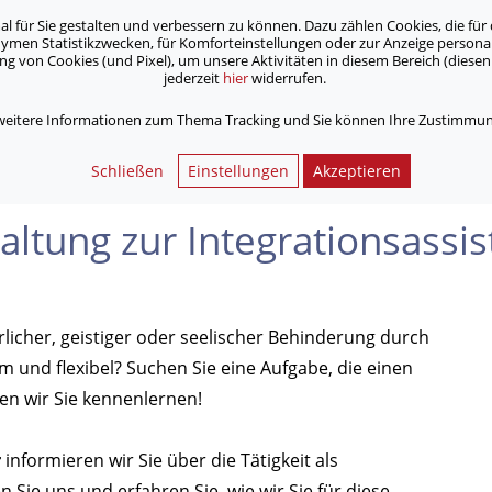
für Sie gestalten und verbessern zu können. Dazu zählen Cookies, die für 
onymen Statistikzwecken, für Komforteinstellungen oder zur Anzeige person
 von Cookies (und Pixel), um unsere Aktivitäten in diesem Bereich (diesen 
jederzeit
hier
widerrufen.
Unsere Angebote
Jobs & Karriere
 weitere Informationen zum Thema Tracking und Sie können Ihre Zustimmung
zur Integrationsassistenz
Schließen
Einstellungen
Akzeptieren
ltung zur Integrationsassis
licher, geistiger oder seelischer Behinderung durch
am und flexibel? Suchen Sie eine Aufgabe, die einen
n wir Sie kennenlernen!
r
informieren wir Sie über die Tätigkeit als
 Sie uns und erfahren Sie, wie wir Sie für diese