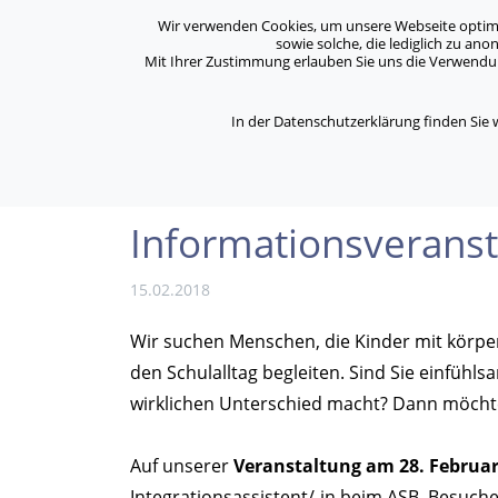
Archiv
Kontakt
Standorte
Jobs / Karriere
Wir verwenden Cookies, um unsere Webseite optimal 
sowie solche, die lediglich zu an
Mit Ihrer Zustimmung erlauben Sie uns die Verwendung
ASB Bonn/Rhein-Sieg/Eifel e.V.
Über Uns
bewegt Menschen
In der Datenschutzerklärung finden Sie
/
/
Home
Aktuelles
Informationsveranstaltung 
Informationsveransta
15.02.2018
Wir suchen Menschen, die Kinder mit körper
den Schulalltag begleiten. Sind Sie einfühls
wirklichen Unterschied macht? Dann möchte
Auf unserer
Veranstaltung am 28. Februa
Integrationsassistent/-in beim ASB. Besuchen