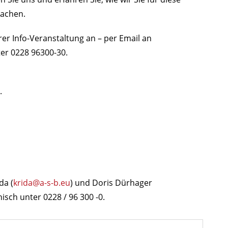
machen.
er Info-Veranstaltung an – per Email an
ter 0228 96300-30.
.
da (
krida@a-s-b.eu
) und Doris Dürhager
nisch unter 0228 / 96 300 -0.