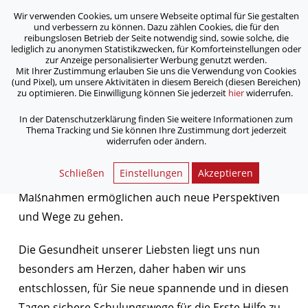
Wir verwenden Cookies, um unsere Webseite optimal für Sie gestalten
ASB Bonn/Rhein-Sieg/Eifel e.V.
und verbessern zu können. Dazu zählen Cookies, die für den
bewegt Menschen
reibungslosen Betrieb der Seite notwendig sind, sowie solche, die
lediglich zu anonymen Statistikzwecken, für Komforteinstellungen oder
zur Anzeige personalisierter Werbung genutzt werden.
Mit Ihrer Zustimmung erlauben Sie uns die Verwendung von Cookies
/
/
Home
Aktuelles
Erste Hilfe Online
(und Pixel), um unsere Aktivitäten in diesem Bereich (diesen Bereichen)
zu optimieren. Die Einwilligung können Sie jederzeit
hier
widerrufen.
Erste Hilfe Online
In der Datenschutzerklärung finden Sie weitere Informationen zum
Thema Tracking und Sie können Ihre Zustimmung dort jederzeit
widerrufen oder ändern.
07.01.2021
Schließen
Einstellungen
Akzeptieren
Die Pandemie und die damit verbundenen
Maßnahmen ermöglichen auch neue Perspektiven
und Wege zu gehen.
Die Gesundheit unserer Liebsten liegt uns nun
besonders am Herzen, daher haben wir uns
entschlossen, für Sie neue spannende und in diesen
Tagen sichere Schulungswege für die Erste Hilfe zu