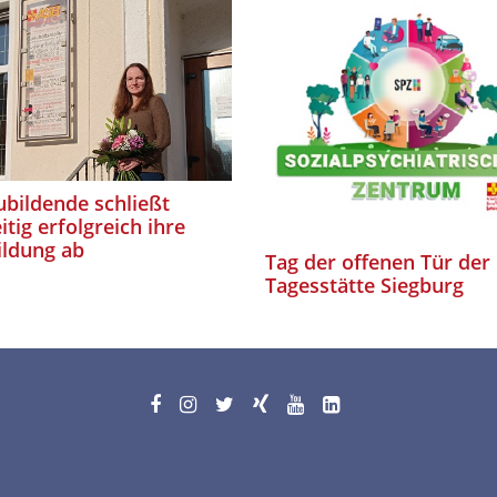
bildende schließt
itig erfolgreich ihre
ildung ab
Tag der offenen Tür der
Tagesstätte Siegburg