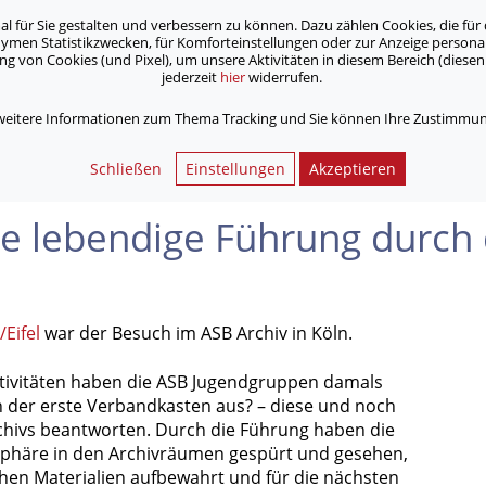
für Sie gestalten und verbessern zu können. Dazu zählen Cookies, die für 
onymen Statistikzwecken, für Komforteinstellungen oder zur Anzeige person
 von Cookies (und Pixel), um unsere Aktivitäten in diesem Bereich (diesen 
jederzeit
hier
widerrufen.
Unsere Angebote
Jobs & Karriere
 weitere Informationen zum Thema Tracking und Sie können Ihre Zustimmung
endige Führung durch die ASB Geschichte
Schließen
Einstellungen
Akzeptieren
ne lebendige Führung durch
Eifel
war der Besuch im ASB Archiv in Köln.
ivitäten haben die ASB Jugendgruppen damals
ah der erste Verbandkasten aus? – diese und noch
rchivs beantworten. Durch die Führung haben die
phäre in den Archivräumen gespürt und gesehen,
hen Materialien aufbewahrt und für die nächsten