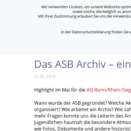
Archiv
Kontakt
Standorte
Jobs / Karriere
Wir verwenden Cookies, um unsere Webseite optimal 
sowie solche, die lediglich zu an
Mit Ihrer Zustimmung erlauben Sie uns die Verwendung
ASB Bonn/Rhein-Sieg/Eifel e.V.
Über Uns
bewegt Menschen
In der Datenschutzerklärung finden Sie
/
/
Home
Aktuelles
Das ASB Archiv – eine leb
Das ASB Archiv – ei
31.05.2019
Highlight im Mai für die
ASJ Bonn/Rhein-Sieg/
Wann wurde der ASB gegründet? Welche Akt
organisiert? Wie arbeitet ein Archiv? Wie s
mehr Fragen konnte uns die Leiterin des A
Jugendlichen hautnah die besondere Atmos
wie Fotos, Dokumente und andere historisc