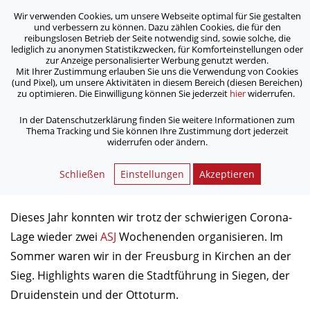
Wir verwenden Cookies, um unsere Webseite optimal für Sie gestalten
ASB Bonn/Rhein-Sieg/Eifel e.V.
und verbessern zu können. Dazu zählen Cookies, die für den
bewegt Menschen
reibungslosen Betrieb der Seite notwendig sind, sowie solche, die
lediglich zu anonymen Statistikzwecken, für Komforteinstellungen oder
zur Anzeige personalisierter Werbung genutzt werden.
Mit Ihrer Zustimmung erlauben Sie uns die Verwendung von Cookies
/
/
Home
Aktuelles
(und Pixel), um unsere Aktivitäten in diesem Bereich (diesen Bereichen)
ASJ Wochenenden 2021 - Kirchen & Paderborn
zu optimieren. Die Einwilligung können Sie jederzeit
hier
widerrufen.
In der Datenschutzerklärung finden Sie weitere Informationen zum
Thema Tracking und Sie können Ihre Zustimmung dort jederzeit
ASJ Wochenenden 2021 - Kirchen
widerrufen oder ändern.
& Paderborn
Schließen
Einstellungen
Akzeptieren
16.12.2021
Dieses Jahr konnten wir trotz der schwierigen Corona-
Lage wieder zwei
ASJ
Wochenenden organisieren. Im
Sommer waren wir in der Freusburg in Kirchen an der
Sieg. Highlights waren die Stadtführung in Siegen, der
Druidenstein und der Ottoturm.⠀