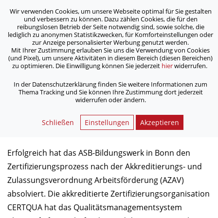
Wir verwenden Cookies, um unsere Webseite optimal für Sie gestalten
ASB Bonn/Rhein-Sieg/Eifel e.V.
und verbessern zu können. Dazu zählen Cookies, die für den
bewegt Menschen
reibungslosen Betrieb der Seite notwendig sind, sowie solche, die
lediglich zu anonymen Statistikzwecken, für Komforteinstellungen oder
zur Anzeige personalisierter Werbung genutzt werden.
Mit Ihrer Zustimmung erlauben Sie uns die Verwendung von Cookies
/
/
Home
Aktuelles
(und Pixel), um unsere Aktivitäten in diesem Bereich (diesen Bereichen)
ASB-Bildungswerk erfolgreich zertifiziert
zu optimieren. Die Einwilligung können Sie jederzeit
hier
widerrufen.
In der Datenschutzerklärung finden Sie weitere Informationen zum
Thema Tracking und Sie können Ihre Zustimmung dort jederzeit
ASB-Bildungswerk erfolgreich
widerrufen oder ändern.
zertifiziert
Schließen
Einstellungen
Akzeptieren
22.02.2017
Erfolgreich hat das ASB-Bildungswerk in Bonn den
Zertifizierungsprozess nach der Akkreditierungs- und
Zulassungsverordnung Arbeitsförderung (AZAV)
absolviert. Die akkreditierte Zertifizierungsorganisation
CERTQUA hat das Qualitätsmanagementsystem