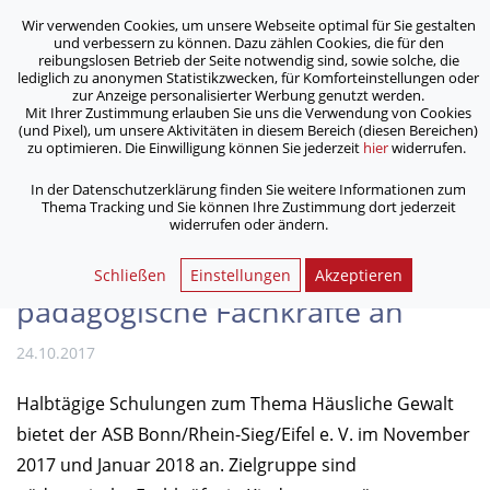
Wir verwenden Cookies, um unsere Webseite optimal für Sie gestalten
ASB Bonn/Rhein-Sieg/Eifel e.V.
und verbessern zu können. Dazu zählen Cookies, die für den
bewegt Menschen
reibungslosen Betrieb der Seite notwendig sind, sowie solche, die
lediglich zu anonymen Statistikzwecken, für Komforteinstellungen oder
zur Anzeige personalisierter Werbung genutzt werden.
Mit Ihrer Zustimmung erlauben Sie uns die Verwendung von Cookies
/
/
Home
Aktuelles
(und Pixel), um unsere Aktivitäten in diesem Bereich (diesen Bereichen)
ASB bietet Fortbildung zur Häuslichen Gewalt für
zu optimieren. Die Einwilligung können Sie jederzeit
hier
widerrufen.
pädagogische Fachkräfte an
In der Datenschutzerklärung finden Sie weitere Informationen zum
Thema Tracking und Sie können Ihre Zustimmung dort jederzeit
widerrufen oder ändern.
ASB bietet Fortbildung zur
Häuslichen Gewalt für
Schließen
Einstellungen
Akzeptieren
pädagogische Fachkräfte an
24.10.2017
Halbtägige Schulungen zum Thema Häusliche Gewalt
bietet der ASB Bonn/Rhein-Sieg/Eifel e. V. im November
2017 und Januar 2018 an. Zielgruppe sind