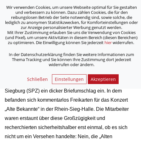
Wir verwenden Cookies, um unsere Webseite optimal für Sie gestalten
ASB Bonn/Rhein-Sieg/Eifel e.V.
und verbessern zu können. Dazu zählen Cookies, die für den
bewegt Menschen
reibungslosen Betrieb der Seite notwendig sind, sowie solche, die
lediglich zu anonymen Statistikzwecken, für Komforteinstellungen oder
zur Anzeige personalisierter Werbung genutzt werden.
Mit Ihrer Zustimmung erlauben Sie uns die Verwendung von Cookies
/
/
Home
Aktuelles
„Alte Bekannte“
(und Pixel), um unsere Aktivitäten in diesem Bereich (diesen Bereichen)
zu optimieren. Die Einwilligung können Sie jederzeit
hier
widerrufen.
„Alte Bekannte“
In der Datenschutzerklärung finden Sie weitere Informationen zum
Thema Tracking und Sie können Ihre Zustimmung dort jederzeit
widerrufen oder ändern.
15.03.2019
Schließen
Einstellungen
Akzeptieren
Anfang Februar ging im Sozialpsychiatrischen Zentrum
Siegburg (SPZ) ein dicker Briefumschlag ein. In dem
befanden sich kommentarlos Freikarten für das Konzert
„Alte Bekannte“ in der Rhein-Sieg-Halle. Die Mitarbeiter
waren erstaunt über diese Großzügigkeit und
recherchierten sicherheitshalber erst einmal, ob es sich
nicht um ein Versehen handelte: Nein, die „Alten