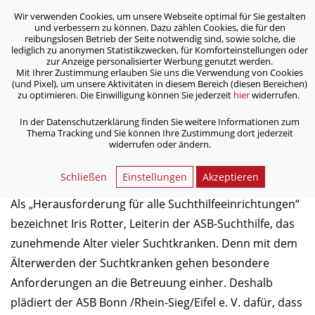
Wir verwenden Cookies, um unsere Webseite optimal für Sie gestalten
ASB Bonn/Rhein-Sieg/Eifel e.V.
und verbessern zu können. Dazu zählen Cookies, die für den
bewegt Menschen
reibungslosen Betrieb der Seite notwendig sind, sowie solche, die
lediglich zu anonymen Statistikzwecken, für Komforteinstellungen oder
zur Anzeige personalisierter Werbung genutzt werden.
Mit Ihrer Zustimmung erlauben Sie uns die Verwendung von Cookies
/
/
Home
Aktuelles
Alt werden mit einer Suchterkrankung
(und Pixel), um unsere Aktivitäten in diesem Bereich (diesen Bereichen)
zu optimieren. Die Einwilligung können Sie jederzeit
hier
widerrufen.
Alt werden mit einer
In der Datenschutzerklärung finden Sie weitere Informationen zum
Thema Tracking und Sie können Ihre Zustimmung dort jederzeit
Suchterkrankung
widerrufen oder ändern.
14.07.2017
Schließen
Einstellungen
Akzeptieren
Als „Herausforderung für alle Suchthilfeeinrichtungen“
bezeichnet Iris Rotter, Leiterin der ASB-Suchthilfe, das
zunehmende Alter vieler Suchtkranken. Denn mit dem
Älterwerden der Suchtkranken gehen besondere
Anforderungen an die Betreuung einher. Deshalb
plädiert der ASB Bonn /Rhein-Sieg/Eifel e. V. dafür, dass