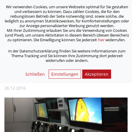
Wir verwenden Cookies, um unsere Webseite optimal für Sie gestalten
ASB Bonn/Rhein-Sieg/Eifel e.V.
und verbessern zu können. Dazu zählen Cookies, die für den
bewegt Menschen
reibungslosen Betrieb der Seite notwendig sind, sowie solche, die
lediglich zu anonymen Statistikzwecken, für Komforteinstellungen oder
zur Anzeige personalisierter Werbung genutzt werden.
Mit Ihrer Zustimmung erlauben Sie uns die Verwendung von Cookies
/
/
Home
Aktuelles
(und Pixel), um unsere Aktivitäten in diesem Bereich (diesen Bereichen)
Für Großeinsätze: neue Zugführer im ASB-Rettungsdienst
zu optimieren. Die Einwilligung können Sie jederzeit
hier
widerrufen.
In der Datenschutzerklärung finden Sie weitere Informationen zum
Thema Tracking und Sie können Ihre Zustimmung dort jederzeit
Für Großeinsätze: neue
widerrufen oder ändern.
Zugführer im ASB-
Schließen
Einstellungen
Akzeptieren
Rettungsdienst
26.12.2016