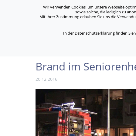
Archiv
Kontakt
Standorte
Jobs / Karriere
Wir verwenden Cookies, um unsere Webseite optimal 
sowie solche, die lediglich zu an
Mit Ihrer Zustimmung erlauben Sie uns die Verwendung
ASB Bonn/Rhein-Sieg/Eifel e.V.
Über Uns
bewegt Menschen
In der Datenschutzerklärung finden Sie
/
/
Home
Aktuelles
Brand im Seniorenheim: A
Brand im Seniorenh
20.12.2016