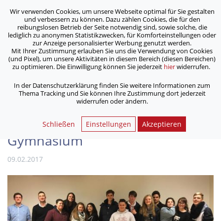
Wir verwenden Cookies, um unsere Webseite optimal für Sie gestalten
ASB Bonn/Rhein-Sieg/Eifel e.V.
und verbessern zu können. Dazu zählen Cookies, die für den
bewegt Menschen
reibungslosen Betrieb der Seite notwendig sind, sowie solche, die
lediglich zu anonymen Statistikzwecken, für Komforteinstellungen oder
zur Anzeige personalisierter Werbung genutzt werden.
Mit Ihrer Zustimmung erlauben Sie uns die Verwendung von Cookies
/
/
Home
Aktuelles
(und Pixel), um unsere Aktivitäten in diesem Bereich (diesen Bereichen)
14 neue Schulsanitäterinnen und Schulsanitäter für Bonner
zu optimieren. Die Einwilligung können Sie jederzeit
hier
widerrufen.
Gymnasium
In der Datenschutzerklärung finden Sie weitere Informationen zum
Thema Tracking und Sie können Ihre Zustimmung dort jederzeit
widerrufen oder ändern.
14 neue Schulsanitäterinnen
und Schulsanitäter für Bonner
Schließen
Einstellungen
Akzeptieren
Gymnasium
09.02.2017