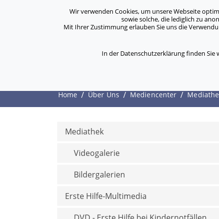
Archiv
Kontakt
Standorte
Jobs / Karriere
Wir verwenden Cookies, um unsere Webseite optimal 
sowie solche, die lediglich zu an
Mit Ihrer Zustimmung erlauben Sie uns die Verwendung
ASB Bonn/Rhein-Sieg/Eifel e.V.
Über Uns
bewegt Menschen
In der Datenschutzerklärung finden Sie
Ambulante Dienste
/
/
/
Home
Über Uns
Mediencenter
Mediathe
Mediathek
Videogalerie
Bildergalerien
Erste Hilfe-Multimedia
DVD - Erste Hilfe bei Kindernotfällen