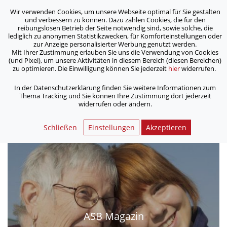
Wir verwenden Cookies, um unsere Webseite optimal für Sie gestalten
ASB Bonn/Rhein-Sieg/Eifel e.V.
und verbessern zu können. Dazu zählen Cookies, die für den
bewegt Menschen
reibungslosen Betrieb der Seite notwendig sind, sowie solche, die
lediglich zu anonymen Statistikzwecken, für Komforteinstellungen oder
zur Anzeige personalisierter Werbung genutzt werden.
Mitgliedervorteile
Mit Ihrer Zustimmung erlauben Sie uns die Verwendung von Cookies
(und Pixel), um unsere Aktivitäten in diesem Bereich (diesen Bereichen)
zu optimieren. Die Einwilligung können Sie jederzeit
hier
widerrufen.
/
/
Home
Mitglieder
Mitgliedervorteile
In der Datenschutzerklärung finden Sie weitere Informationen zum
Thema Tracking und Sie können Ihre Zustimmung dort jederzeit
widerrufen oder ändern.
Mitgliedervorteile
Schließen
Einstellungen
Akzeptieren
ASB Magazin