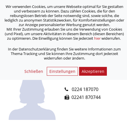
Wir verwenden Cookies, um unsere Webseite optimal für Sie gestalten
ASB Bonn/Rhein-Sieg/Eifel e.V.
und verbessern zu können. Dazu zählen Cookies, die für den
bewegt Menschen
reibungslosen Betrieb der Seite notwendig sind, sowie solche, die
lediglich zu anonymen Statistikzwecken, für Komforteinstellungen oder
zur Anzeige personalisierter Werbung genutzt werden.
Mit Ihrer Zustimmung erlauben Sie uns die Verwendung von Cookies
/
Home
Kontakt Formular
(und Pixel), um unsere Aktivitäten in diesem Bereich (diesen Bereichen)
zu optimieren. Die Einwilligung können Sie jederzeit
hier
widerrufen.
In der Datenschutzerklärung finden Sie weitere Informationen zum
< Zurück
Thema Tracking und Sie können Ihre Zustimmung dort jederzeit
widerrufen oder ändern.
Räumlichkeiten Troisdorf
Schließen
Einstellungen
Akzeptieren
Räumlichkeiten Troisdorf
0224 187070
02241 870744