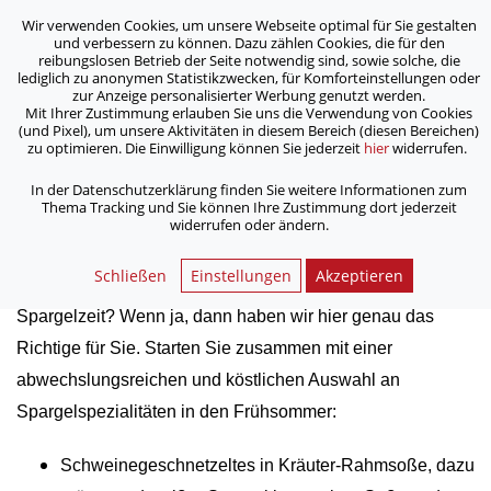
Wir verwenden Cookies, um unsere Webseite optimal für Sie gestalten
ASB Bonn/Rhein-Sieg/Eifel e.V.
und verbessern zu können. Dazu zählen Cookies, die für den
bewegt Menschen
reibungslosen Betrieb der Seite notwendig sind, sowie solche, die
lediglich zu anonymen Statistikzwecken, für Komforteinstellungen oder
zur Anzeige personalisierter Werbung genutzt werden.
Mit Ihrer Zustimmung erlauben Sie uns die Verwendung von Cookies
/
/
Home
Aktuelles
Zeit für Spargel!
(und Pixel), um unsere Aktivitäten in diesem Bereich (diesen Bereichen)
zu optimieren. Die Einwilligung können Sie jederzeit
hier
widerrufen.
Zeit für Spargel!
In der Datenschutzerklärung finden Sie weitere Informationen zum
Thema Tracking und Sie können Ihre Zustimmung dort jederzeit
widerrufen oder ändern.
27.04.2021
Schließen
Einstellungen
Akzeptieren
Freuen Sie sich genauso wie wir auf die diesjährige
Spargelzeit? Wenn ja, dann haben wir hier genau das
Richtige für Sie. Starten Sie zusammen mit einer
abwechslungsreichen und köstlichen Auswahl an
Spargelspezialitäten in den Frühsommer:
Schweinegeschnetzeltes in Kräuter-Rahmsoße, dazu