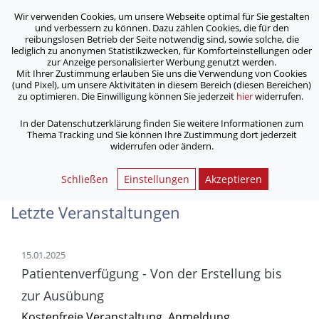
Wir verwenden Cookies, um unsere Webseite optimal für Sie gestalten
ASB Bonn/Rhein-Sieg/Eifel e.V.
und verbessern zu können. Dazu zählen Cookies, die für den
bewegt Menschen
reibungslosen Betrieb der Seite notwendig sind, sowie solche, die
lediglich zu anonymen Statistikzwecken, für Komforteinstellungen oder
zur Anzeige personalisierter Werbung genutzt werden.
SPZ - Vortrag: Erkennen und
Mit Ihrer Zustimmung erlauben Sie uns die Verwendung von Cookies
(und Pixel), um unsere Aktivitäten in diesem Bereich (diesen Bereichen)
Formen der Demenz
zu optimieren. Die Einwilligung können Sie jederzeit
hier
widerrufen.
In der Datenschutzerklärung finden Sie weitere Informationen zum
/
/
Home
Aktuelles
Thema Tracking und Sie können Ihre Zustimmung dort jederzeit
SPZ - Vortrag: Erkennen und Formen der Demenz
widerrufen oder ändern.
Schließen
Einstellungen
Akzeptieren
Letzte Veranstaltungen
15.01.2025
Patientenverfügung - Von der Erstellung bis
zur Ausübung
Kostenfreie Veranstaltung. Anmeldung