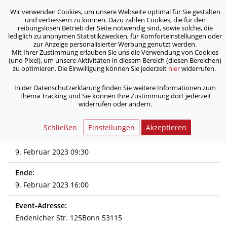
Wir verwenden Cookies, um unsere Webseite optimal für Sie gestalten
ASB Bonn/Rhein-Sieg/Eifel e.V.
und verbessern zu können. Dazu zählen Cookies, die für den
bewegt Menschen
reibungslosen Betrieb der Seite notwendig sind, sowie solche, die
lediglich zu anonymen Statistikzwecken, für Komforteinstellungen oder
zur Anzeige personalisierter Werbung genutzt werden.
Systemisches Führen und Leiten -
Mit Ihrer Zustimmung erlauben Sie uns die Verwendung von Cookies
(und Pixel), um unsere Aktivitäten in diesem Bereich (diesen Bereichen)
Refresher
zu optimieren. Die Einwilligung können Sie jederzeit
hier
widerrufen.
In der Datenschutzerklärung finden Sie weitere Informationen zum
/
/
Home
Aktuelles
Thema Tracking und Sie können Ihre Zustimmung dort jederzeit
Systemisches Führen und Leiten - Refresher
widerrufen oder ändern.
Schließen
Einstellungen
Akzeptieren
Start:
9. Februar 2023 09:30
Ende:
9. Februar 2023 16:00
Event-Adresse:
Endenicher Str. 125Bonn 53115