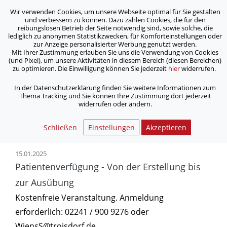
Wir verwenden Cookies, um unsere Webseite optimal für Sie gestalten
ASB Bonn/Rhein-Sieg/Eifel e.V.
und verbessern zu können. Dazu zählen Cookies, die für den
bewegt Menschen
reibungslosen Betrieb der Seite notwendig sind, sowie solche, die
lediglich zu anonymen Statistikzwecken, für Komforteinstellungen oder
zur Anzeige personalisierter Werbung genutzt werden.
SPZ - Angehörigentreff Demenz
Mit Ihrer Zustimmung erlauben Sie uns die Verwendung von Cookies
(und Pixel), um unsere Aktivitäten in diesem Bereich (diesen Bereichen)
zu optimieren. Die Einwilligung können Sie jederzeit
hier
widerrufen.
/
/
Home
Aktuelles
SPZ - Angehörigentreff Demenz
In der Datenschutzerklärung finden Sie weitere Informationen zum
Thema Tracking und Sie können Ihre Zustimmung dort jederzeit
widerrufen oder ändern.
Letzte Veranstaltungen
Schließen
Einstellungen
Akzeptieren
15.01.2025
Patientenverfügung - Von der Erstellung bis
zur Ausübung
Kostenfreie Veranstaltung. Anmeldung
erforderlich: 02241 / 900 9276 oder
WiensS@troisdorf.de