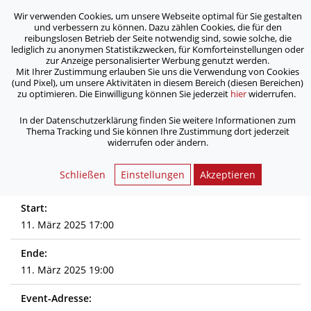
Wir verwenden Cookies, um unsere Webseite optimal für Sie gestalten
ASB Bonn/Rhein-Sieg/Eifel e.V.
und verbessern zu können. Dazu zählen Cookies, die für den
bewegt Menschen
reibungslosen Betrieb der Seite notwendig sind, sowie solche, die
lediglich zu anonymen Statistikzwecken, für Komforteinstellungen oder
zur Anzeige personalisierter Werbung genutzt werden.
Lösungsvereinbarung für Themen
Mit Ihrer Zustimmung erlauben Sie uns die Verwendung von Cookies
(und Pixel), um unsere Aktivitäten in diesem Bereich (diesen Bereichen)
aus dem Betreuungsalltag
zu optimieren. Die Einwilligung können Sie jederzeit
hier
widerrufen.
In der Datenschutzerklärung finden Sie weitere Informationen zum
/
/
Home
Aktuelles
Thema Tracking und Sie können Ihre Zustimmung dort jederzeit
Lösungsvereinbarung für Themen aus dem
widerrufen oder ändern.
Betreuungsalltag
Schließen
Einstellungen
Akzeptieren
Start:
11. März 2025 17:00
Ende:
11. März 2025 19:00
Event-Adresse: