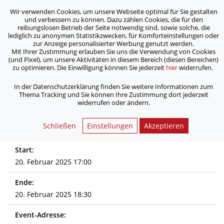
Wir verwenden Cookies, um unsere Webseite optimal für Sie gestalten
ASB Bonn/Rhein-Sieg/Eifel e.V.
und verbessern zu können. Dazu zählen Cookies, die für den
bewegt Menschen
reibungslosen Betrieb der Seite notwendig sind, sowie solche, die
lediglich zu anonymen Statistikzwecken, für Komforteinstellungen oder
zur Anzeige personalisierter Werbung genutzt werden.
Leben mit Demenz - Umgang mit
Mit Ihrer Zustimmung erlauben Sie uns die Verwendung von Cookies
(und Pixel), um unsere Aktivitäten in diesem Bereich (diesen Bereichen)
schwierigen Verhaltensweisen
zu optimieren. Die Einwilligung können Sie jederzeit
hier
widerrufen.
In der Datenschutzerklärung finden Sie weitere Informationen zum
/
/
Home
Aktuelles
Thema Tracking und Sie können Ihre Zustimmung dort jederzeit
Leben mit Demenz - Umgang mit schwierigen
widerrufen oder ändern.
Verhaltensweisen
Schließen
Einstellungen
Akzeptieren
Start:
20. Februar 2025 17:00
Ende:
20. Februar 2025 18:30
Event-Adresse: