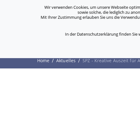
Archiv
Kontakt
Standorte
Jobs / Karriere
Wir verwenden Cookies, um unsere Webseite optimal 
sowie solche, die lediglich zu an
Mit Ihrer Zustimmung erlauben Sie uns die Verwendung
ASB Bonn/Rhein-Sieg/Eifel e.V.
Über Uns
bewegt Menschen
In der Datenschutzerklärung finden Sie
SPZ - Kreative Auszei
/
/
Home
Aktuelles
SPZ - Kreative Auszeit für