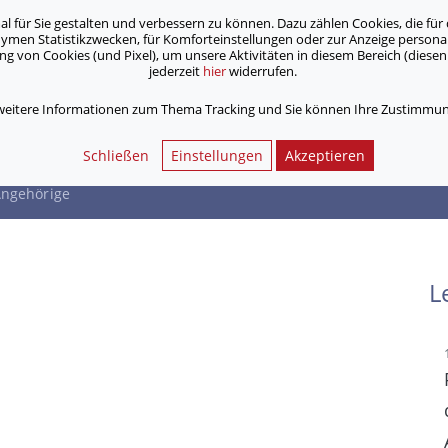
für Sie gestalten und verbessern zu können. Dazu zählen Cookies, die für 
onymen Statistikzwecken, für Komforteinstellungen oder zur Anzeige person
 von Cookies (und Pixel), um unsere Aktivitäten in diesem Bereich (diesen 
jederzeit
hier
widerrufen.
Unsere Angebote
Jobs & Karriere
 weitere Informationen zum Thema Tracking und Sie können Ihre Zustimmung
t für Angehörige
Schließen
Einstellungen
Akzeptieren
 Angehörige
L