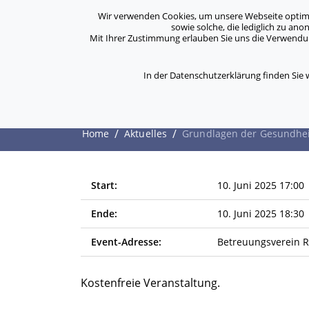
Archiv
Kontakt
Standorte
Jobs / Karriere
Wir verwenden Cookies, um unsere Webseite optimal 
sowie solche, die lediglich zu an
Mit Ihrer Zustimmung erlauben Sie uns die Verwendung
ASB Bonn/Rhein-Sieg/Eifel e.V.
Über Uns
bewegt Menschen
In der Datenschutzerklärung finden Sie
Grundlagen der Ges
/
/
Home
Aktuelles
Grundlagen der Gesundhei
Start:
10. Juni 2025 17:00
Ende:
10. Juni 2025 18:30
Event-Adresse:
Betreuungsverein Rh
Kostenfreie Veranstaltung.