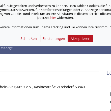
für Sie gestalten und verbessern zu können. Dazu zählen Cookies, die für 
onymen Statistikzwecken, für Komforteinstellungen oder zur Anzeige person
 von Cookies (und Pixel), um unsere Aktivitäten in diesem Bereich (diesen 
jederzeit
hier
widerrufen.
Unsere Angebote
Jobs & Karriere
 weitere Informationen zum Thema Tracking und Sie können Ihre Zustimmung
undheitssorge
Schließen
Einstellungen
Akzeptieren
tssorge
L
ein-Sieg-Kreis e.V., Kasinostraße 2Troisdorf 53840