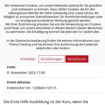
Wir verwenden Cookies, um unsere Webseite optimal für Sie gestalten
ASB Bonn/Rhein-Sieg/Eifel e.V.
und verbessern zu können. Dazu zählen Cookies, die für den
bewegt Menschen
reibungslosen Betrieb der Seite notwendig sind, sowie solche, die
lediglich zu anonymen Statistikzwecken, für Komforteinstellungen oder
zur Anzeige personalisierter Werbung genutzt werden.
Erste Hilfe Ausbildung
Mit Ihrer Zustimmung erlauben Sie uns die Verwendung von Cookies
(und Pixel), um unsere Aktivitäten in diesem Bereich (diesen Bereichen)
zu optimieren. Die Einwilligung können Sie jederzeit
hier
widerrufen.
/
/
Home
Aktuelles
Erste Hilfe Ausbildung
In der Datenschutzerklärung finden Sie weitere Informationen zum
Thema Tracking und Sie können Ihre Zustimmung dort jederzeit
widerrufen oder ändern.
Start:
8. November 2023 08:30
Schließen
Einstellungen
Akzeptieren
Ende:
8. November 2023 17:00
Event-Adresse:
Endenicher Str. 125Bonn 53115
Die Erste Hilfe Ausbildung ist der Kurs, wenn Sie