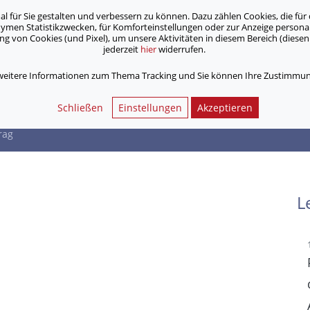
für Sie gestalten und verbessern zu können. Dazu zählen Cookies, die für 
onymen Statistikzwecken, für Komforteinstellungen oder zur Anzeige person
 von Cookies (und Pixel), um unsere Aktivitäten in diesem Bereich (diesen 
jederzeit
hier
widerrufen.
Unsere Angebote
Jobs & Karriere
 weitere Informationen zum Thema Tracking und Sie können Ihre Zustimmung
e-Vortrag
Schließen
Einstellungen
Akzeptieren
rag
L