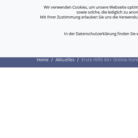
Archiv
Kontakt
Standorte
Jobs / Karriere
Wir verwenden Cookies, um unsere Webseite optimal 
sowie solche, die lediglich zu an
Mit Ihrer Zustimmung erlauben Sie uns die Verwendung
ASB Bonn/Rhein-Sieg/Eifel e.V.
Über Uns
bewegt Menschen
In der Datenschutzerklärung finden Sie
Erste Hilfe 60+ Onlin
/
/
Home
Aktuelles
Erste Hilfe 60+ Online-Vort