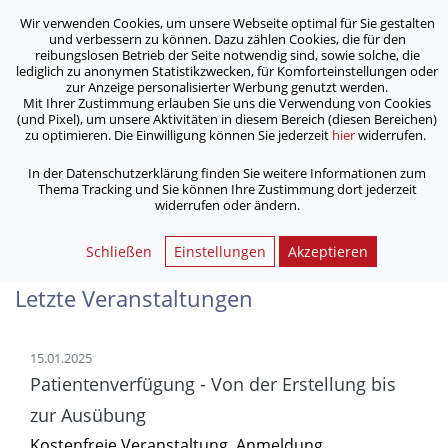
Wir verwenden Cookies, um unsere Webseite optimal für Sie gestalten
ASB Bonn/Rhein-Sieg/Eifel e.V.
und verbessern zu können. Dazu zählen Cookies, die für den
bewegt Menschen
reibungslosen Betrieb der Seite notwendig sind, sowie solche, die
lediglich zu anonymen Statistikzwecken, für Komforteinstellungen oder
zur Anzeige personalisierter Werbung genutzt werden.
Einsatzstelle für Freiwillige
Mit Ihrer Zustimmung erlauben Sie uns die Verwendung von Cookies
(und Pixel), um unsere Aktivitäten in diesem Bereich (diesen Bereichen)
werden? Jetzt informieren!
zu optimieren. Die Einwilligung können Sie jederzeit
hier
widerrufen.
In der Datenschutzerklärung finden Sie weitere Informationen zum
/
/
Home
Aktuelles
Thema Tracking und Sie können Ihre Zustimmung dort jederzeit
Einsatzstelle für Freiwillige werden? Jetzt informieren!
widerrufen oder ändern.
Schließen
Einstellungen
Akzeptieren
Letzte Veranstaltungen
15.01.2025
Patientenverfügung - Von der Erstellung bis
zur Ausübung
Kostenfreie Veranstaltung. Anmeldung