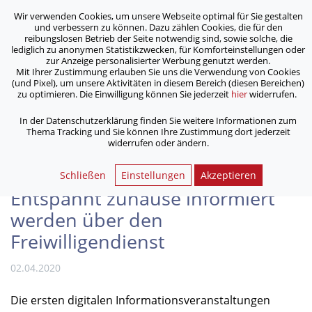
Wir verwenden Cookies, um unsere Webseite optimal für Sie gestalten
ASB Bonn/Rhein-Sieg/Eifel e.V.
und verbessern zu können. Dazu zählen Cookies, die für den
bewegt Menschen
reibungslosen Betrieb der Seite notwendig sind, sowie solche, die
lediglich zu anonymen Statistikzwecken, für Komforteinstellungen oder
zur Anzeige personalisierter Werbung genutzt werden.
Mit Ihrer Zustimmung erlauben Sie uns die Verwendung von Cookies
/
/
Home
Aktuelles
(und Pixel), um unsere Aktivitäten in diesem Bereich (diesen Bereichen)
Digitale Informationsveranstaltungen - Entspannt zuhause
zu optimieren. Die Einwilligung können Sie jederzeit
hier
widerrufen.
informiert werden über den Freiwilligendienst
In der Datenschutzerklärung finden Sie weitere Informationen zum
Thema Tracking und Sie können Ihre Zustimmung dort jederzeit
widerrufen oder ändern.
Digitale
Informationsveranstaltungen -
Schließen
Einstellungen
Akzeptieren
Entspannt zuhause informiert
werden über den
Freiwilligendienst
02.04.2020
Die ersten digitalen Informationsveranstaltungen