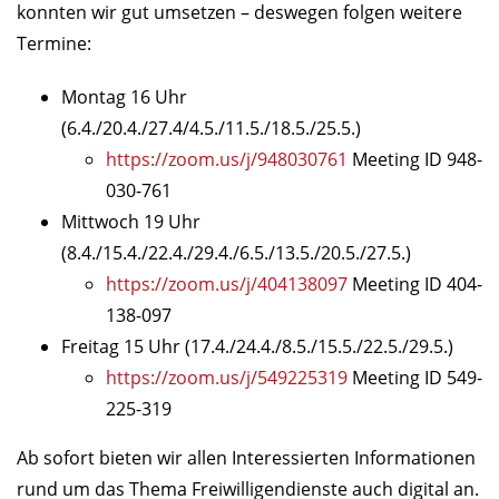
konnten wir gut umsetzen – deswegen folgen weitere
Termine:
Montag 16 Uhr
(6.4./20.4./27.4/4.5./11.5./18.5./25.5.)
https://zoom.us/j/948030761
Meeting ID 948-
030-761
Mittwoch 19 Uhr
(8.4./15.4./22.4./29.4./6.5./13.5./20.5./27.5.)
https://zoom.us/j/404138097
Meeting ID 404-
138-097
Freitag 15 Uhr (17.4./24.4./8.5./15.5./22.5./29.5.)
https://zoom.us/j/549225319
Meeting ID 549-
225-319
Ab sofort bieten wir allen Interessierten Informationen
rund um das Thema Freiwilligendienste auch digital an.