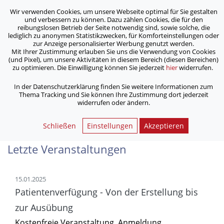
Wir verwenden Cookies, um unsere Webseite optimal für Sie gestalten
ASB Bonn/Rhein-Sieg/Eifel e.V.
und verbessern zu können. Dazu zählen Cookies, die für den
bewegt Menschen
reibungslosen Betrieb der Seite notwendig sind, sowie solche, die
lediglich zu anonymen Statistikzwecken, für Komforteinstellungen oder
zur Anzeige personalisierter Werbung genutzt werden.
Demenzwoche - Welt-
Mit Ihrer Zustimmung erlauben Sie uns die Verwendung von Cookies
(und Pixel), um unsere Aktivitäten in diesem Bereich (diesen Bereichen)
Alzheimertag Hennef
zu optimieren. Die Einwilligung können Sie jederzeit
hier
widerrufen.
In der Datenschutzerklärung finden Sie weitere Informationen zum
/
/
Home
Aktuelles
Thema Tracking und Sie können Ihre Zustimmung dort jederzeit
Demenzwoche - Welt-Alzheimertag Hennef
widerrufen oder ändern.
Schließen
Einstellungen
Akzeptieren
Letzte Veranstaltungen
15.01.2025
Patientenverfügung - Von der Erstellung bis
zur Ausübung
Kostenfreie Veranstaltung. Anmeldung