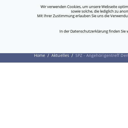
Archiv
Kontakt
Standorte
Jobs / Karriere
Wir verwenden Cookies, um unsere Webseite optimal 
sowie solche, die lediglich zu an
Mit Ihrer Zustimmung erlauben Sie uns die Verwendung
ASB Bonn/Rhein-Sieg/Eifel e.V.
Über Uns
bewegt Menschen
In der Datenschutzerklärung finden Sie
SPZ - Angehörigentr
/
/
Home
Aktuelles
SPZ - Angehörigentreff D