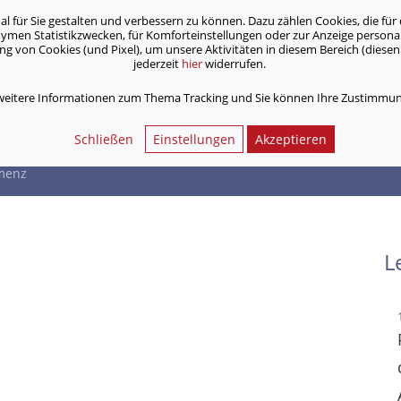
für Sie gestalten und verbessern zu können. Dazu zählen Cookies, die für 
onymen Statistikzwecken, für Komforteinstellungen oder zur Anzeige person
 von Cookies (und Pixel), um unsere Aktivitäten in diesem Bereich (diesen 
jederzeit
hier
widerrufen.
Unsere Angebote
Jobs & Karriere
 weitere Informationen zum Thema Tracking und Sie können Ihre Zustimmung
eff Demenz
Schließen
Einstellungen
Akzeptieren
emenz
L