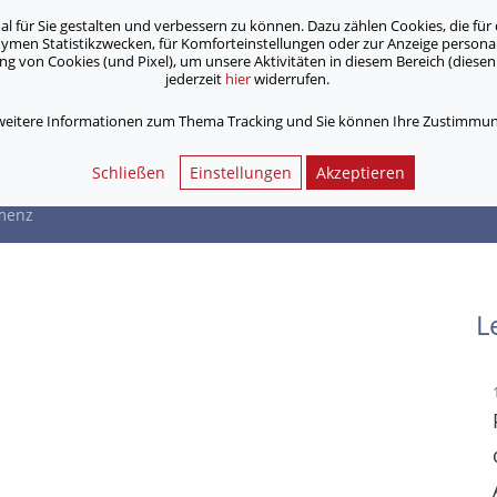
für Sie gestalten und verbessern zu können. Dazu zählen Cookies, die für 
onymen Statistikzwecken, für Komforteinstellungen oder zur Anzeige person
 von Cookies (und Pixel), um unsere Aktivitäten in diesem Bereich (diesen 
jederzeit
hier
widerrufen.
Unsere Angebote
Jobs & Karriere
 weitere Informationen zum Thema Tracking und Sie können Ihre Zustimmung
eff Demenz
Schließen
Einstellungen
Akzeptieren
emenz
L