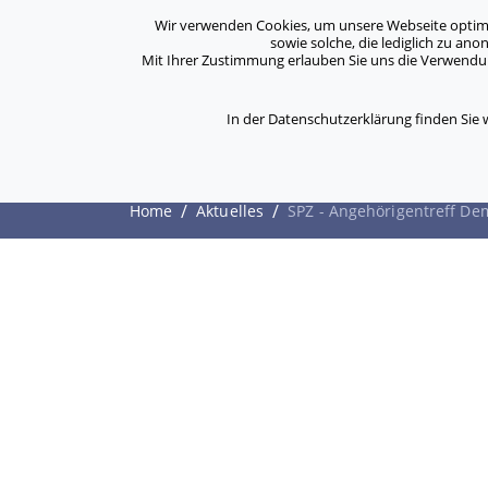
Archiv
Kontakt
Standorte
Jobs / Karriere
Wir verwenden Cookies, um unsere Webseite optimal 
sowie solche, die lediglich zu an
Mit Ihrer Zustimmung erlauben Sie uns die Verwendung
ASB Bonn/Rhein-Sieg/Eifel e.V.
Über Uns
bewegt Menschen
In der Datenschutzerklärung finden Sie
SPZ - Angehörigentr
/
/
Home
Aktuelles
SPZ - Angehörigentreff D