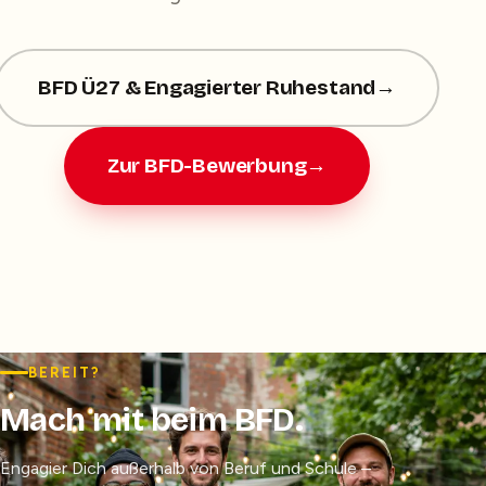
BFD Ü27 & Engagierter Ruhestand
→
Zur BFD-Bewerbung
→
BEREIT?
Mach mit beim BFD.
Engagier Dich außerhalb von Beruf und Schule –