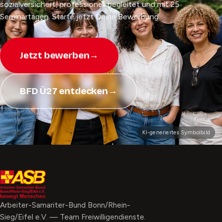
sozialversichert, professionell begleitet und mit 25
Seminartagen. Starte jetzt Deine Bewerbung.
Jetzt bewerben
→
BFD Ü27 entdecken
→
KI-generiertes Symbolbild
Arbeiter-Samariter-Bund Bonn/Rhein-
Sieg/Eifel e.V. — Team Freiwilligendienste.