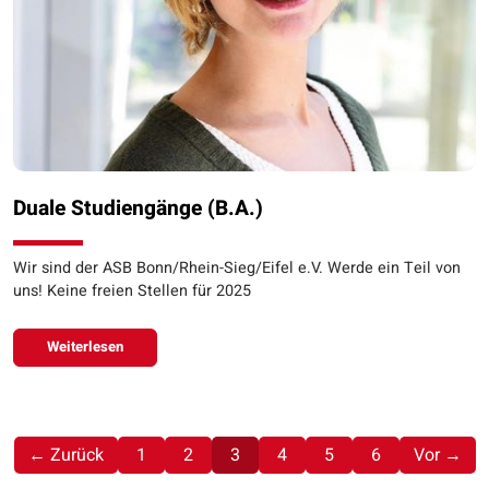
Duale Studiengänge (B.A.)
Wir sind der ASB Bonn/Rhein-Sieg/Eifel e.V. Werde ein Teil von
uns! Keine freien Stellen für 2025
Weiterlesen
(aktuell)
← Zurück
1
2
3
4
5
6
Vor →