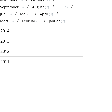
November
(3)
Oktober
(2)
September
(6)
August
(7)
Juli
(4)
Juni
(5)
Mai
(5)
April
(4)
März
(3)
Februar
(5)
Januar
(7)
2014
2013
2012
2011