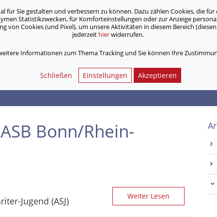
für Sie gestalten und verbessern zu können. Dazu zählen Cookies, die für 
onymen Statistikzwecken, für Komforteinstellungen oder zur Anzeige person
 von Cookies (und Pixel), um unsere Aktivitäten in diesem Bereich (diesen 
jederzeit
hier
widerrufen.
Unsere Angebote
Jobs & Karriere
 weitere Informationen zum Thema Tracking und Sie können Ihre Zustimmung
Schließen
Einstellungen
Akzeptieren
 ASB Bonn/Rhein-
Ar
Weiter Lesen
iter-Jugend (ASJ)