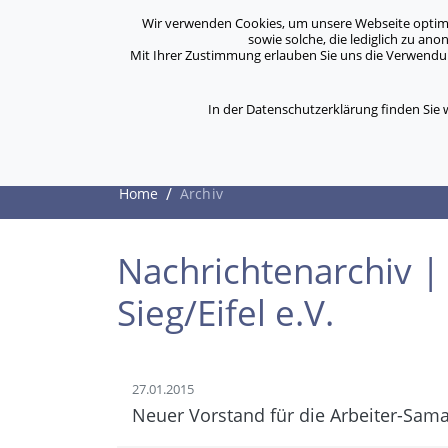
Archiv
Kontakt
Standorte
Jobs / Karriere
Wir verwenden Cookies, um unsere Webseite optimal 
sowie solche, die lediglich zu an
Mit Ihrer Zustimmung erlauben Sie uns die Verwendung
ASB Bonn/Rhein-Sieg/Eifel e.V.
Über Uns
bewegt Menschen
In der Datenschutzerklärung finden Sie
Archiv
/
Home
Archiv
Nachrichtenarchiv |
Sieg/Eifel e.V.
27.01.2015
Neuer Vorstand für die Arbeiter-Samar