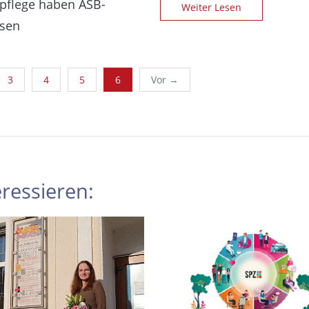
npflege haben ASB-
Weiter Lesen
ssen
3
4
5
6
Vor →
(aktuell)
ressieren: